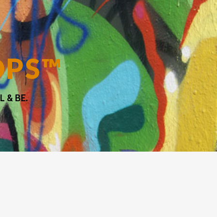
OPS™
 & BE.