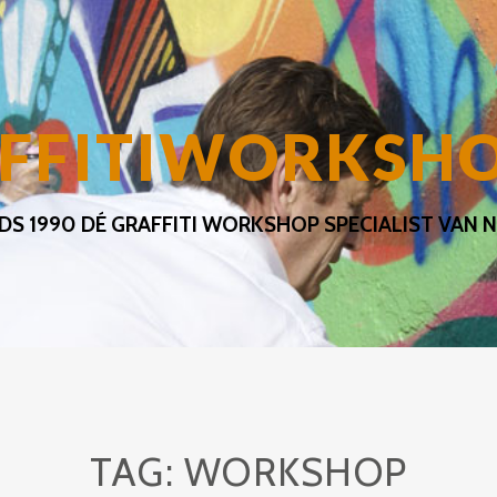
FFITIWORKSH
NDS 1990 DÉ GRAFFITI WORKSHOP SPECIALIST VAN NL
TAG:
WORKSHOP